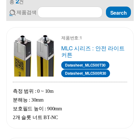
2
총
건
제품검색
Search
제품번호:1
MLC 시리즈 : 안전 라이트
커튼
Datasheet_MLC500T30
Datasheet_MLC500R30
측정 범위 : 0 ~ 10m
분해능 : 30mm
보호필드 높이 : 900mm
2개 슬롯 너트 BT-NC