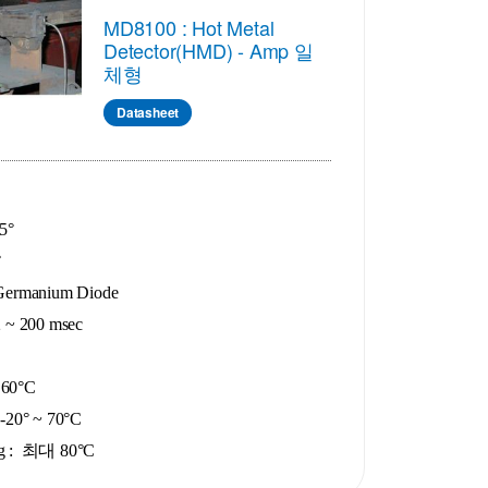
MD8100 : Hot Metal
Detector(HMD) - Amp 일
체형
Datasheet
5°
°
rmanium Diode
~ 200 msec
 60°C
 -20° ~ 70°C
ng : 최대 80°C