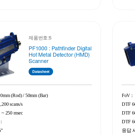
제품번호:5
PF1000 : Pathfinder Digital
Hot Metal Detector (HMD)
Scanner
Datasheet
mm (Rod) / 50mm (Bar)
FoV :
00 scans/s
DTF 60
~ 250 msec
DTF 60
:
DTF 60
5°
응답 시간