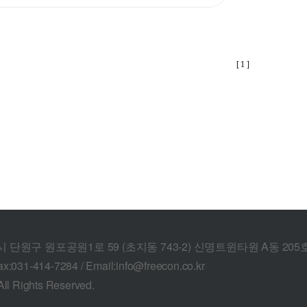
[ 1 ]
산시 단원구 원포공원1로 59 (초지동 743-2) 신명트윈타원 A동 205
ax:031-414-7284 / Email:info@freecon.co.kr
l Rights Reserved.