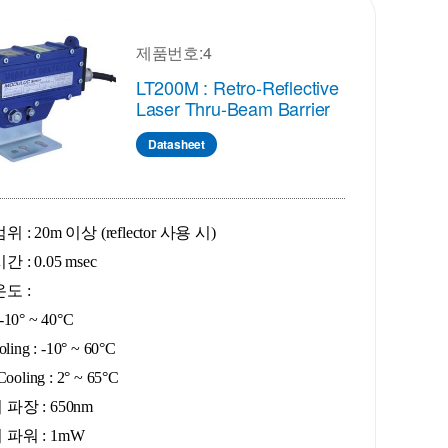
제품번호:4
LT200M : Retro-Reflective
Laser Thru-Beam Barrier
Datasheet
 : 20m 이상 (reflector 사용 시)
 : 0.05 msec
온도 :
10° ~ 40°C
oling : -10° ~ 60°C
Cooling : 2° ~ 65°C
파장 : 650nm
파워 : 1mW