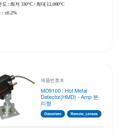
 : 최저 330°C / 최대 12,000°C
: ±0.2%
제품번호:8
MD9100 : Hot Metal
Detector(HMD) - Amp 분
리형
Datasheet
Remote_Lenses