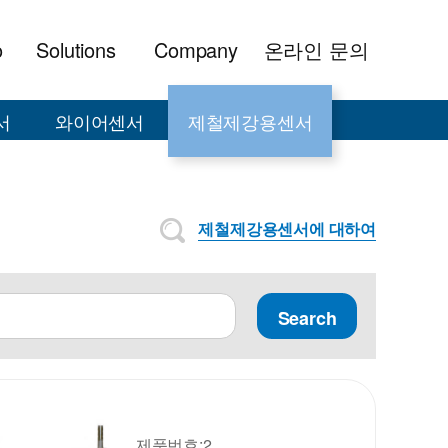
o
Solutions
Company
온라인 문의
서
와이어센서
제철제강용센서
제철제강용센서에 대하여
Search
제품번호:2