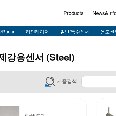
Products
News&Inf
/Radar
라인레이저
일반/특수센서
온도센
강용센서 (Steel)
제품검색
제품번호:1