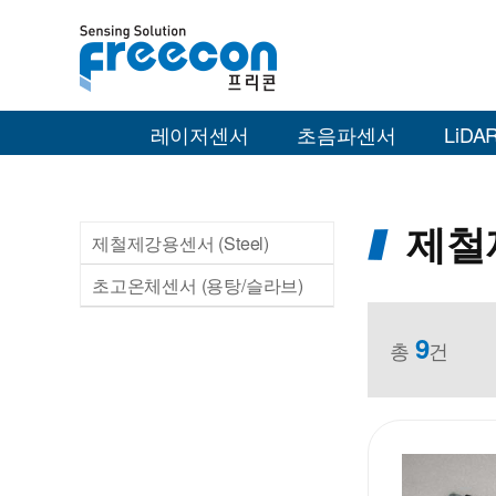
레이저센서
초음파센서
LiDAR
제철제
제철제강용센서 (Steel)
초고온체센서 (용탕/슬라브)
9
총
건