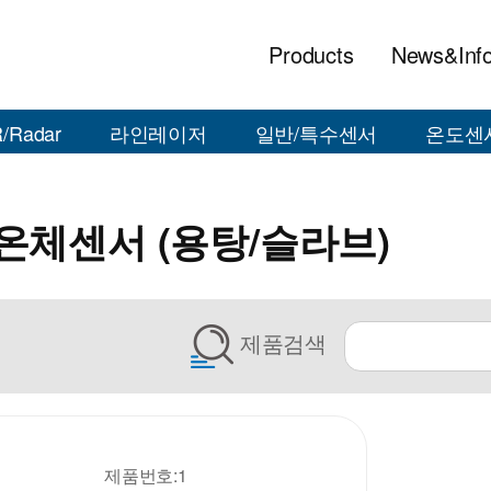
Products
News&Inf
/Radar
라인레이저
일반/특수센서
온도센
온체센서 (용탕/슬라브)
제품검색
제품번호:1