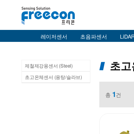
레이저센서
초음파센서
LiDAR
초고
제철제강용센서 (Steel)
초고온체센서 (용탕/슬라브)
1
총
건