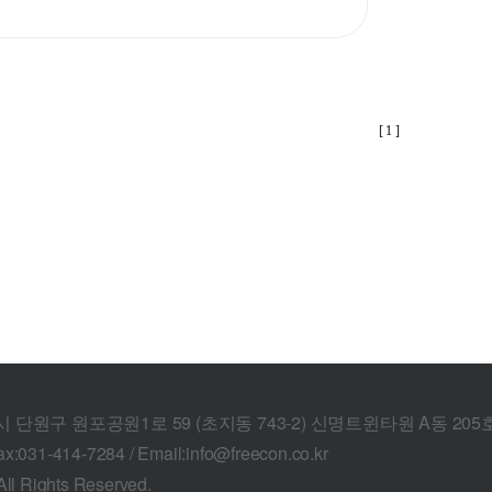
[ 1 ]
산시 단원구 원포공원1로 59 (초지동 743-2) 신명트윈타원 A동 205
ax:031-414-7284 / Email:info@freecon.co.kr
l Rights Reserved.