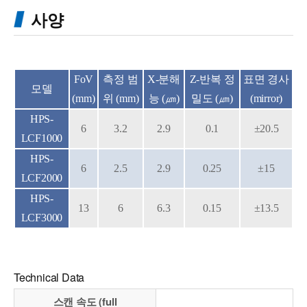
사양
FoV
측정 범
X-분해
Z-반복 정
표면 경사
모델
(mm)
위 (mm)
능 (㎛)
밀도 (㎛)
(mirror)
HPS-
6
3.2
2.9
0.1
±20.5
LCF1000
HPS-
6
2.5
2.9
0.25
±15
LCF2000
HPS-
13
6
6.3
0.15
±13.5
LCF3000
Technical Data
스캔 속도 (full