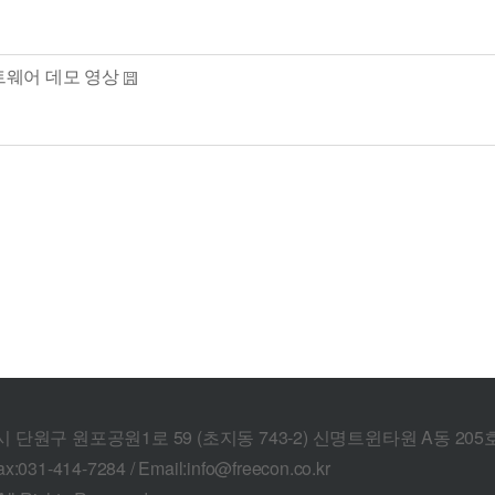
소프트웨어 데모 영상
산시 단원구 원포공원1로 59 (초지동 743-2) 신명트윈타원 A동 205
ax:031-414-7284 / Email:info@freecon.co.kr