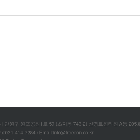
산시 단원구 원포공원1로 59 (초지동 743-2) 신명트윈타원 A동 205
ax:031-414-7284 / Email:info@freecon.co.kr