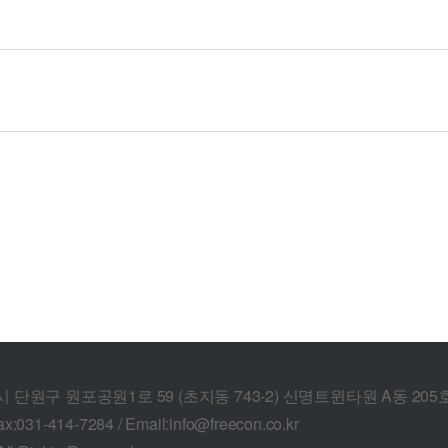
산시 단원구 원포공원1로 59 (초지동 743-2) 신명트윈타원 A동 205
ax:031-414-7284 / Email:info@freecon.co.kr