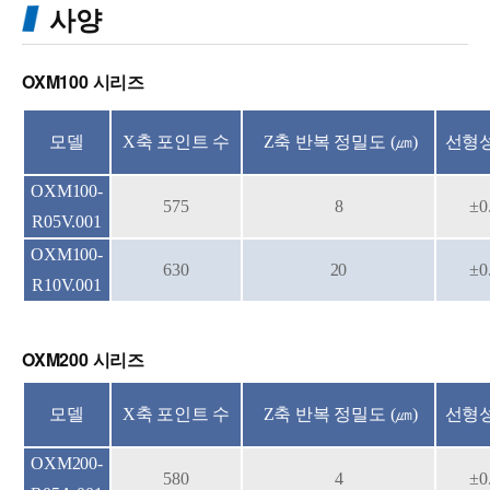
사양
OXM100 시리즈
모델
X축 포인트 수
Z축 반복 정밀도 (㎛)
선형성
OXM100-
575
8
±0
R05V.001
OXM100-
630
20
±0
R10V.001
OXM200 시리즈
모델
X축 포인트 수
Z축 반복 정밀도 (㎛)
선형성
OXM200-
580
4
±0