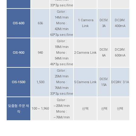
33*3μ sec/line
Color :
14M/min
1 Camera
DC5V.
DC24V.
CIS-600
656
Mono :
Link
3A
400mA
42M/min
60*3μ sec/line
Color :
18M/min
DC5V.
DC24V.
CIS-900
940
Mono :
2 Camera Link
6A
600mA
54M/min
46*3μ sec/line
Color :
25M/min
DC5V.
CIS-1500
1,500
Mono :
5 Camera Link
DC24V. 3.1A
15A
76M/min
33*3μ sec/line
Color :
맞춤형 주문 제
~25M/min
100 ~ 1,960
선택
선택
선택
작
Mono :
~76M/min