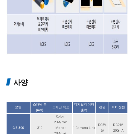
사양
스캐닝 폭
디지털 데이터
모델
스캐닝 속도
전원
LED 전원
(mm)
출력
Color :
25M/min
DC5V.
DC24V.
CIS-300
310
Mono :
1 Camera Link
2A
200mA
76M/min