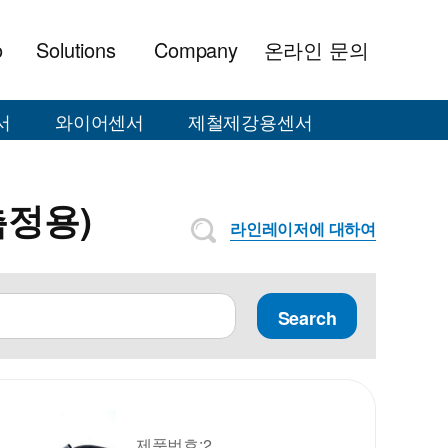
o
Solutions
Company
온라인 문의
서
와이어센서
제철제강용센서
측정용)
라인레이저에 대하여
Search
제품번호:2