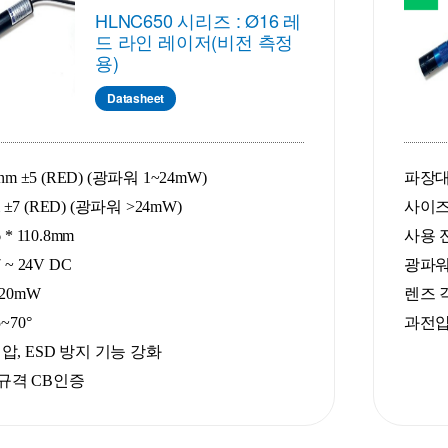
HLNC650 시리즈 : Ø16 레
드 라인 레이저(비전 측정
용)
Datasheet
nm ±5 (RED) (광파워 1~24mW)
파장대 :
m
±7 (RED) (광파워 >24mW)
사이즈 :
* 110.8mm
사용 전
 ~ 24V DC
광파워 
120mW
렌즈 각
~70°
과전압
압, ESD 방지 기능 강화
1 규격 CB인증