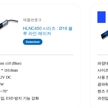
제품번호:3
HLNC450 시리즈 : Ø16 블
루 라인 레이저
Datasheet
m ±10 (Blue)
파장대 :
* 110.8mm
사이즈 :
2V DC
사용 전
mW
광파워 :
~70°
렌즈 각
압, ESD 방지 기능 강화
과전압