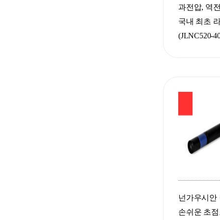
과전압, 역전
국내 최초 라인
(JLNC520-40
넌가우시안
손쉬운 초점