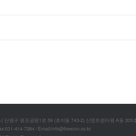
산시 단원구 원포공원1로 59 (초지동 743-2) 신명트윈타원 A동 205
ax:031-414-7284 / Email:info@freecon.co.kr